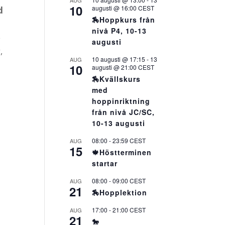
AUG
10
augusti @ 16:00
CEST
d
🏇Hoppkurs från
nivå P4, 10-13
e
augusti
,
10 augusti @ 17:15
-
13
AUG
10
augusti @ 21:00
CEST
🏇Kvällskurs
med
hoppinriktning
från nivå JC/SC,
10-13 augusti
08:00
-
23:59
CEST
AUG
15
🍁Höstterminen
startar
08:00
-
09:00
CEST
AUG
21
🏇Hopplektion
17:00
-
21:00
CEST
AUG
21
🐎