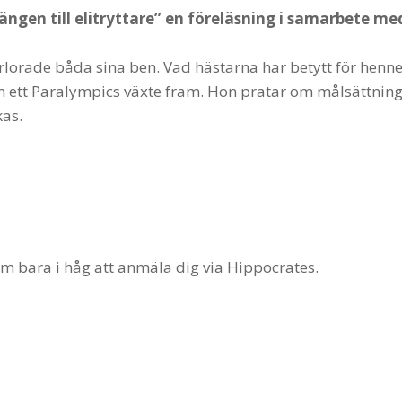
ngen till elitryttare”
en föreläsning i samarbete me
örlorade båda sina ben. Vad hästarna har betytt för henn
 ett Paralympics växte fram. Hon pratar om målsättning
kas.
kom bara i håg att anmäla dig via Hippocrates.