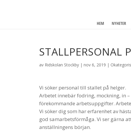
HEM
NYHETER
STALLPERSONAL 
av
Ridskolan Stockby
|
nov 6, 2019
|
Okategori
Vi söker personal till stallet på helger.
Arbetet innebär fodring, mockning, in – 
förekommande arbetsuppgifter. Arbetet
Vi söker dig som har erfarenhet av häst
god samarbetsförmåga. Vi ser gärna att d
anställningens början.