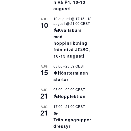
nivå P4, 10-13
augusti
10 augusti @ 17:15
-
13
AUG
10
augusti @ 21:00
CEST
🏇Kvällskurs
med
hoppinriktning
från nivå JC/SC,
10-13 augusti
08:00
-
23:59
CEST
AUG
15
🍁Höstterminen
startar
08:00
-
09:00
CEST
AUG
21
🏇Hopplektion
17:00
-
21:00
CEST
AUG
21
🐎
Träningsgrupper
dressyr