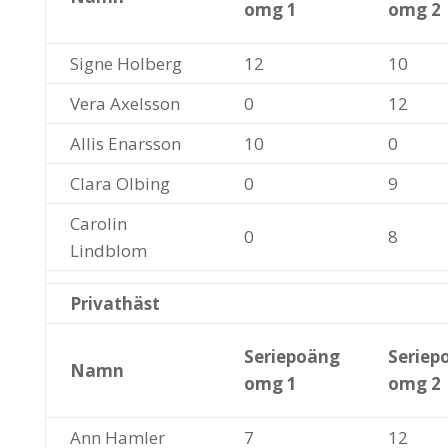
omg 1
omg 2
Signe Holberg
12
10
Vera Axelsson
0
12
Allis Enarsson
10
0
Clara Olbing
0
9
Carolin
0
8
Lindblom
Privathäst
Seriepoäng
Seriep
Namn
omg 1
omg 2
Ann Hamler
7
12