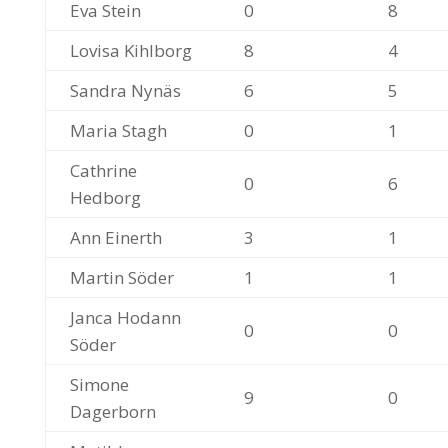
Eva Stein
0
8
Lovisa Kihlborg
8
4
Sandra Nynäs
6
5
Maria Stagh
0
1
Cathrine
0
6
Hedborg
Ann Einerth
3
1
Martin Söder
1
1
Janca Hodann
0
0
Söder
Simone
9
0
Dagerborn