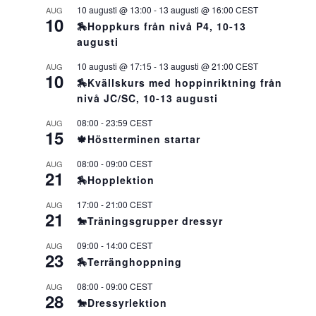
10 augusti @ 13:00
-
13 augusti @ 16:00
CEST
AUG
10
🏇Hoppkurs från nivå P4, 10-13
augusti
10 augusti @ 17:15
-
13 augusti @ 21:00
CEST
AUG
10
🏇Kvällskurs med hoppinriktning från
nivå JC/SC, 10-13 augusti
08:00
-
23:59
CEST
AUG
15
🍁Höstterminen startar
08:00
-
09:00
CEST
AUG
21
🏇Hopplektion
17:00
-
21:00
CEST
AUG
21
🐎Träningsgrupper dressyr
09:00
-
14:00
CEST
AUG
23
🏇Terränghoppning
08:00
-
09:00
CEST
AUG
28
🐎Dressyrlektion