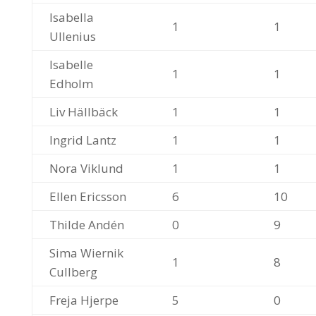
Isabella
1
1
Ullenius
Isabelle
1
1
Edholm
Liv Hällbäck
1
1
Ingrid Lantz
1
1
Nora Viklund
1
1
Ellen Ericsson
6
10
Thilde Andén
0
9
Sima Wiernik
1
8
Cullberg
Freja Hjerpe
5
0