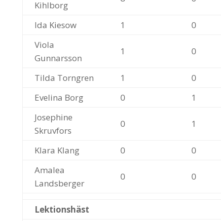
Kihlborg
Ida Kiesow
1
0
Viola
1
0
Gunnarsson
Tilda Torngren
1
0
Evelina Borg
0
1
Josephine
0
1
Skruvfors
Klara Klang
0
0
Amalea
0
0
Landsberger
Lektionshäst