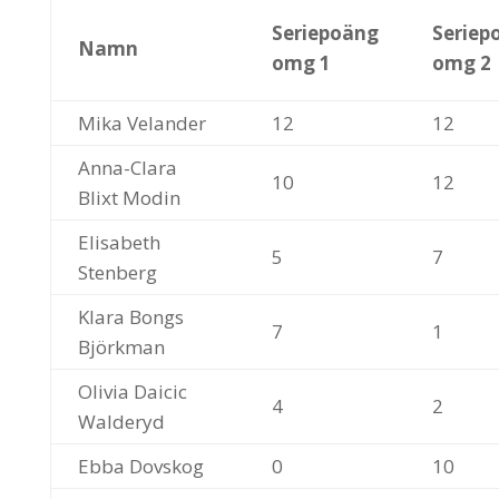
Seriepoäng
Seriep
Namn
omg 1
omg 2
Mika Velander
12
12
Anna-Clara
10
12
Blixt Modin
Elisabeth
5
7
Stenberg
Klara Bongs
7
1
Björkman
Olivia Daicic
4
2
Walderyd
Ebba Dovskog
0
10