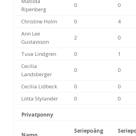
Matilda
0
0
Ripenberg
Christine Holm
0
4
Ann Lee
2
0
Gustavsson
Tuva Lindgren
0
1
Cecilia
0
0
Landsberger
Cecilia Lidbeck
0
0
Lotta Stylander
0
0
Privatponny
Seriepoäng
Seriep
Namn