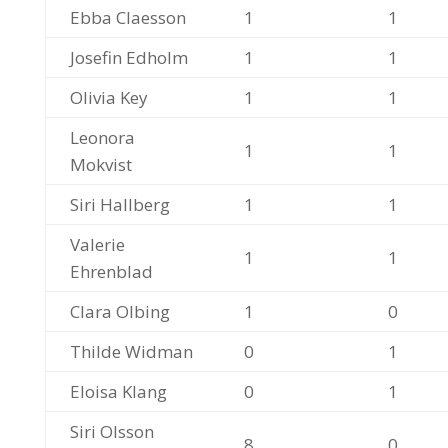
Ebba Claesson
1
1
Josefin Edholm
1
1
Olivia Key
1
1
Leonora
1
1
Mokvist
Siri Hallberg
1
1
Valerie
1
1
Ehrenblad
Clara Olbing
1
0
Thilde Widman
0
1
Eloisa Klang
0
1
Siri Olsson
8
0