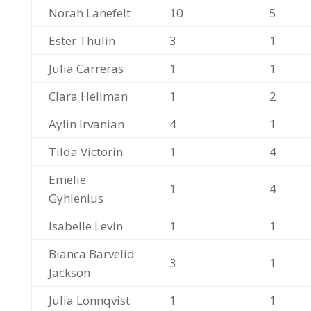
Norah Lanefelt
10
5
Ester Thulin
3
1
Julia Carreras
1
1
Clara Hellman
1
2
Aylin Irvanian
4
1
Tilda Victorin
1
4
Emelie
1
4
Gyhlenius
Isabelle Levin
1
1
Bianca Barvelid
3
1
Jackson
Julia Lönnqvist
1
1