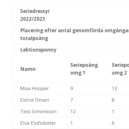
Seriedressyr
2022/2023
Placering efter antal genomförda omgånga
totalpoäng
Lektionsponny
Seriepoäng
Seriep
Namn
omg 1
omg 2
Moa Hooper
9
12
Estrid Öman
7
8
Tess Simonsson
12
1
Elsa Elofsdotter
1
6