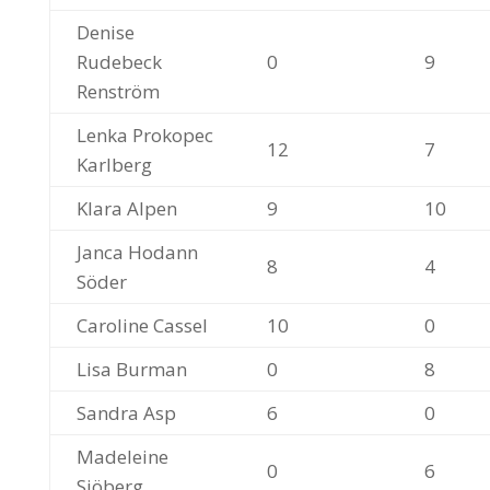
Denise
Rudebeck
0
9
Renström
Lenka Prokopec
12
7
Karlberg
Klara Alpen
9
10
Janca Hodann
8
4
Söder
Caroline Cassel
10
0
Lisa Burman
0
8
Sandra Asp
6
0
Madeleine
0
6
Sjöberg