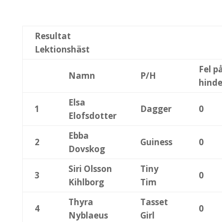
Resultat
Lektionshäst
Fel p
Namn
P/H
hind
Elsa
1
Dagger
0
Elofsdotter
Ebba
2
Guiness
0
Dovskog
Siri Olsson
Tiny
3
0
Kihlborg
Tim
Thyra
Tasset
4
0
Nyblaeus
Girl