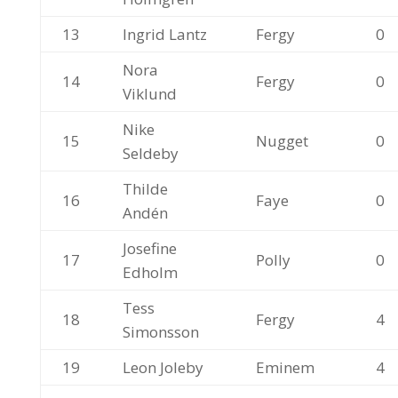
13
Ingrid Lantz
Fergy
0
Nora
14
Fergy
0
Viklund
Nike
15
Nugget
0
Seldeby
Thilde
16
Faye
0
Andén
Josefine
17
Polly
0
Edholm
Tess
18
Fergy
4
Simonsson
19
Leon Joleby
Eminem
4