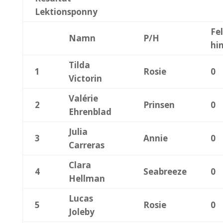
Lektionsponny
Fel
Namn
P/H
hi
Tilda
1
Rosie
0
Victorin
Valérie
2
Prinsen
0
Ehrenblad
Julia
3
Annie
0
Carreras
Clara
4
Seabreeze
0
Hellman
Lucas
5
Rosie
0
Joleby