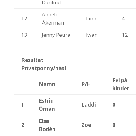
Danlind
Anneli
12
Finn
4
Åkerman
13
Jenny Peura
Iwan
12
Resultat
Privatponny/häst
Fel på
Namn
P/H
hinder
Estrid
1
Laddi
0
Öman
Elsa
2
Zoe
0
Bodén