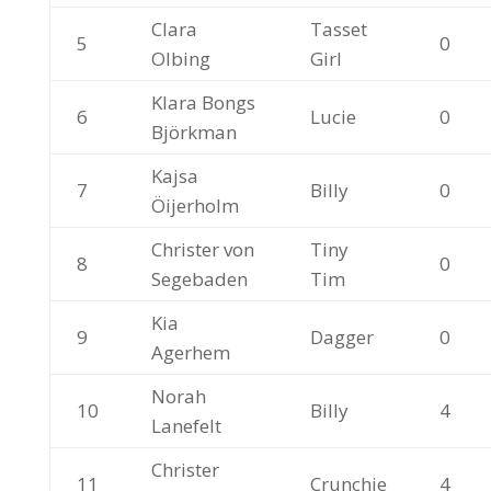
Clara
Tasset
5
0
Olbing
Girl
Klara Bongs
6
Lucie
0
Björkman
Kajsa
7
Billy
0
Öijerholm
Christer von
Tiny
8
0
Segebaden
Tim
Kia
9
Dagger
0
Agerhem
Norah
10
Billy
4
Lanefelt
Christer
11
Crunchie
4