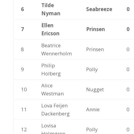
Tilde
6
Seabreeze
0
Nyman
Ellen
7
Prinsen
0
Ericson
Beatrice
8
Prinsen
0
Wennerholm
Philip
9
Polly
0
Holberg
Alice
10
Nugget
0
Westman
Lova Feijen
11
Annie
0
Dackenberg
Lovisa
12
Polly
0
Holmgren