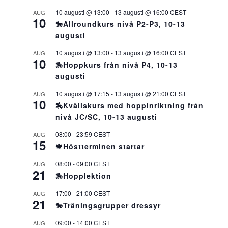
10 augusti @ 13:00
-
13 augusti @ 16:00
CEST
AUG
10
🐎Allroundkurs nivå P2-P3, 10-13
augusti
10 augusti @ 13:00
-
13 augusti @ 16:00
CEST
AUG
10
🏇Hoppkurs från nivå P4, 10-13
augusti
10 augusti @ 17:15
-
13 augusti @ 21:00
CEST
AUG
10
🏇Kvällskurs med hoppinriktning från
nivå JC/SC, 10-13 augusti
08:00
-
23:59
CEST
AUG
15
🍁Höstterminen startar
08:00
-
09:00
CEST
AUG
21
🏇Hopplektion
17:00
-
21:00
CEST
AUG
21
🐎Träningsgrupper dressyr
09:00
-
14:00
CEST
AUG