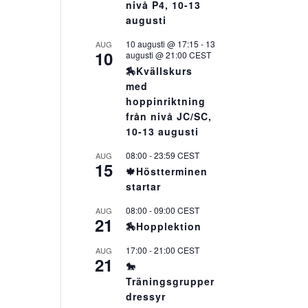
nivå P4, 10-13
augusti
10 augusti @ 17:15
-
13
AUG
10
augusti @ 21:00
CEST
🏇Kvällskurs
med
hoppinriktning
från nivå JC/SC,
10-13 augusti
08:00
-
23:59
CEST
AUG
15
🍁Höstterminen
startar
08:00
-
09:00
CEST
AUG
21
🏇Hopplektion
17:00
-
21:00
CEST
AUG
21
🐎
Träningsgrupper
dressyr