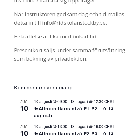
instruktör kan åta sig uppdraget.
När instruktören godkänt dag och tid mailas
detta in till info@ridskolanstockby.se.
Bekräftelse är lika med bokad tid.
Presentkort säljs under samma förutsättning
som bokning av privatlektion.
Kommande evenemang
10 augusti @ 09:00
-
13 augusti @ 12:30
CEST
AUG
10
🐎Allroundkurs nivå P1-P2, 10-13
augusti
10 augusti @ 13:00
-
13 augusti @ 16:00
CEST
AUG
10
🐎Allroundkurs nivå P2-P3, 10-13