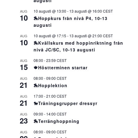
augusti
10 augusti @ 13:00
-
13 augusti @ 16:00
CEST
AUG
10
🏇Hoppkurs från nivå P4, 10-13
augusti
10 augusti @ 17:15
-
13 augusti @ 21:00
CEST
AUG
10
🏇Kvällskurs med hoppinriktning från
nivå JC/SC, 10-13 augusti
08:00
-
23:59
CEST
AUG
15
🍁Höstterminen startar
08:00
-
09:00
CEST
AUG
21
🏇Hopplektion
17:00
-
21:00
CEST
AUG
21
🐎Träningsgrupper dressyr
09:00
-
14:00
CEST
AUG
23
🏇Terränghoppning
08:00
-
09:00
CEST
AUG