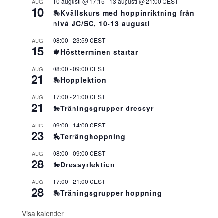
10 augusti @ 17:15
-
13 augusti @ 21:00
CEST
AUG
10
🏇Kvällskurs med hoppinriktning från
nivå JC/SC, 10-13 augusti
08:00
-
23:59
CEST
AUG
15
🍁Höstterminen startar
08:00
-
09:00
CEST
AUG
21
🏇Hopplektion
17:00
-
21:00
CEST
AUG
21
🐎Träningsgrupper dressyr
09:00
-
14:00
CEST
AUG
23
🏇Terränghoppning
08:00
-
09:00
CEST
AUG
28
🐎Dressyrlektion
17:00
-
21:00
CEST
AUG
28
🏇Träningsgrupper hoppning
Visa kalender