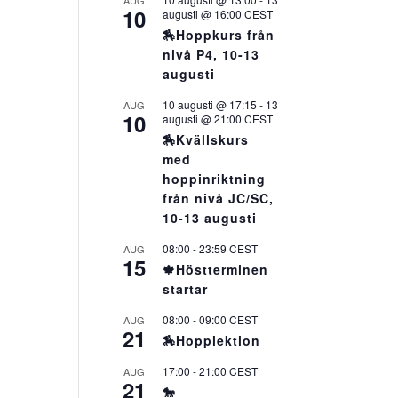
AUG
10
augusti @ 16:00
CEST
🏇Hoppkurs från
nivå P4, 10-13
augusti
10 augusti @ 17:15
-
13
AUG
10
augusti @ 21:00
CEST
🏇Kvällskurs
med
hoppinriktning
från nivå JC/SC,
10-13 augusti
08:00
-
23:59
CEST
AUG
15
🍁Höstterminen
startar
08:00
-
09:00
CEST
AUG
21
🏇Hopplektion
17:00
-
21:00
CEST
AUG
21
🐎