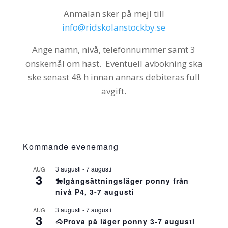
Anmälan sker på mejl till
info@ridskolanstockby.se
Ange namn, nivå, telefonnummer samt 3
önskemål om häst. Eventuell avbokning ska
ske senast 48 h innan annars debiteras full
avgift.
Kommande evenemang
3 augusti
-
7 augusti
AUG
3
🐎Igångsättningsläger ponny från
nivå P4, 3-7 augusti
3 augusti
-
7 augusti
AUG
3
🐴Prova på läger ponny 3-7 augusti