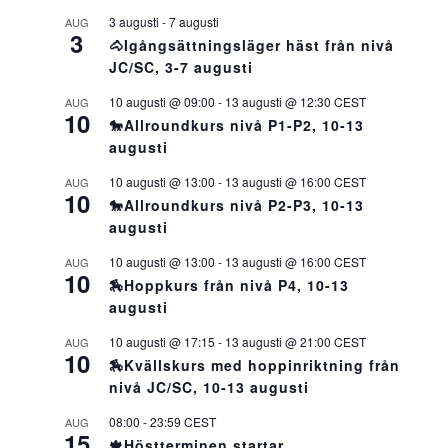
3 augusti
-
7 augusti
AUG
3
🐴Igångsättningsläger häst från nivå
JC/SC, 3-7 augusti
10 augusti @ 09:00
-
13 augusti @ 12:30
CEST
AUG
10
🐎Allroundkurs nivå P1-P2, 10-13
augusti
10 augusti @ 13:00
-
13 augusti @ 16:00
CEST
AUG
10
🐎Allroundkurs nivå P2-P3, 10-13
augusti
10 augusti @ 13:00
-
13 augusti @ 16:00
CEST
AUG
10
🏇Hoppkurs från nivå P4, 10-13
augusti
10 augusti @ 17:15
-
13 augusti @ 21:00
CEST
AUG
10
🏇Kvällskurs med hoppinriktning från
nivå JC/SC, 10-13 augusti
08:00
-
23:59
CEST
AUG
15
🍁Höstterminen startar