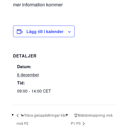
mer information kommer
Lägg till i kalender
DETALJER
Datum:
6 december
Tid:
09:00 - 14:00
CET
🐎Träna galoppfattningar från
🏆Blåbärshoppning nivå
nivå P2
P1-P3