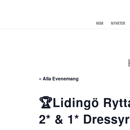
HEM
NYHETER
« Alla Evenemang
🏆Lidingö Rytt
2* & 1* Dressyr