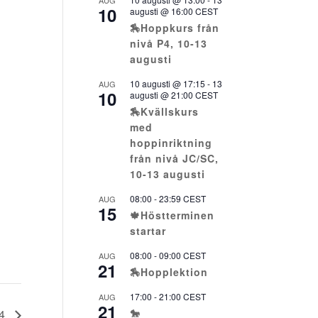
AUG
10
augusti @ 16:00
CEST
🏇Hoppkurs från
nivå P4, 10-13
augusti
10 augusti @ 17:15
-
13
AUG
10
augusti @ 21:00
CEST
🏇Kvällskurs
med
hoppinriktning
från nivå JC/SC,
10-13 augusti
08:00
-
23:59
CEST
AUG
15
🍁Höstterminen
startar
08:00
-
09:00
CEST
AUG
21
🏇Hopplektion
17:00
-
21:00
CEST
AUG
21
P4
🐎