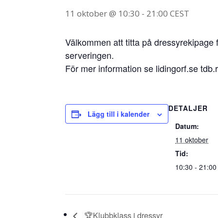
11 oktober @ 10:30
-
21:00
CEST
Välkommen att titta på dressyrekipage f
serveringen.
För mer information se lidingorf.se tdb
DETALJER
Lägg till i kalender
Datum:
11 oktober
Tid:
10:30 - 21:0
🏆Klubbklass i dressyr