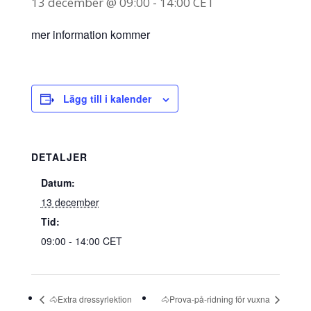
13 december @ 09:00
-
14:00
CET
mer information kommer
Lägg till i kalender
DETALJER
Datum:
13 december
Tid:
09:00 - 14:00
CET
🐴Extra dressyrlektion
🐴Prova-på-ridning för vuxna