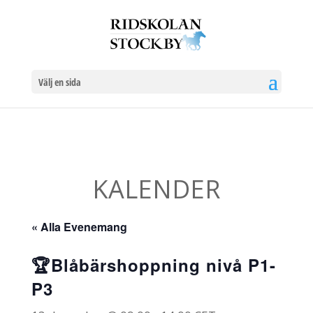
Välj en sida
KALENDER
« Alla Evenemang
🏆Blåbärshoppning nivå P1-
P3