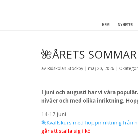
HEM
NYHETER
🌺ÅRETS SOMMAR
av
Ridskolan Stockby
|
maj 20, 2026
|
Okategor
I juni och augusti har vi våra populä
nivåer och med olika inriktning. Hop
14-17 juni
🏇Kvällskurs med hoppinriktning från ni
går att ställa sig i kö