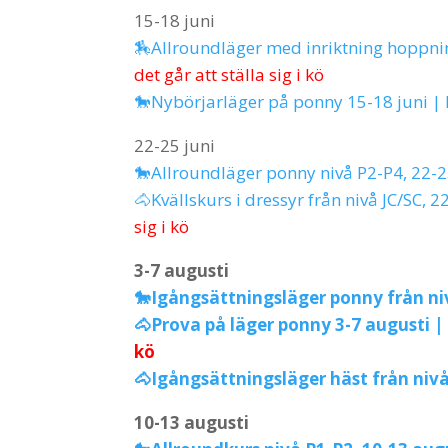
15-18 juni
🏇Allroundläger med inriktning hoppnin
det går att ställa sig i kö
🐎Nybörjarläger på ponny 15-18 juni |
22-25 juni
🐎Allroundläger ponny nivå P2-P4, 22-2
🐴Kvällskurs i dressyr från nivå JC/SC, 
sig i kö
3-7 augusti
🐎Igångsättningsläger ponny från niv
🐴Prova på läger ponny 3-7 augusti 
kö
🐴Igångsättningsläger häst från nivå
10-13 augusti