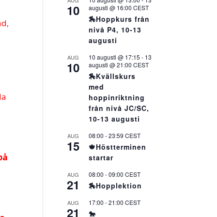
AUG
10
augusti @ 16:00
CEST
🏇Hoppkurs från
ad,
nivå P4, 10-13
augusti
10 augusti @ 17:15
-
13
AUG
10
augusti @ 21:00
CEST
🏇Kvällskurs
med
la
hoppinriktning
från nivå JC/SC,
10-13 augusti
08:00
-
23:59
CEST
AUG
15
🍁Höstterminen
 på
startar
08:00
-
09:00
CEST
AUG
21
🏇Hopplektion
17:00
-
21:00
CEST
AUG
21
🐎