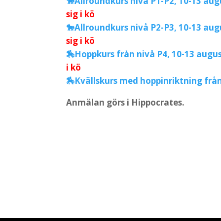
🐎Allroundkurs nivå P1-P2, 10-13 aug
sig i kö
🐎Allroundkurs nivå P2-P3, 10-13 aug
sig i kö
🏇Hoppkurs från nivå P4, 10-13 augu
i kö
🏇Kvällskurs med hoppinriktning från
Anmälan görs i Hippocrates.